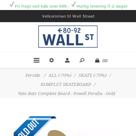
Fri fragt ved køb over 699,-
Hurtig levering (1-2 dage)
Velkommen til Wall Street
(0)
Forside
/
ALL (-70%)
/
SKATE (-70%)
/
KOMPLET SKATEBOARD
/
Vato Rats Complete Board - Powell Peralta - Gold