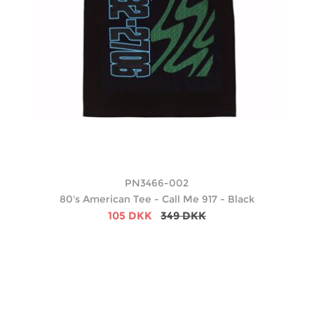
PN3466-002
80's American Tee - Call Me 917 - Black
105 DKK
349 DKK