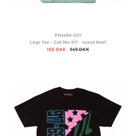
PN4468-001
Legs Tee - Call Me 917 - Island Reef
105 DKK
349 DKK