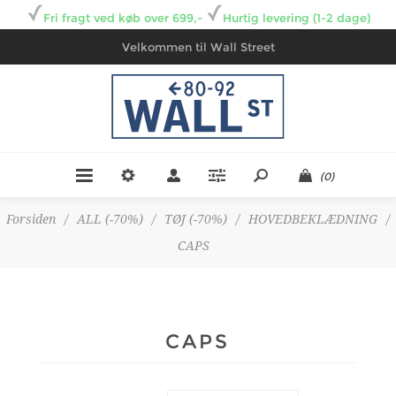
Fri fragt ved køb over 699,-
Hurtig levering (1-2 dage)
Velkommen til Wall Street
(0)
Forsiden
/
ALL (-70%)
/
TØJ (-70%)
/
HOVEDBEKLÆDNING
/
CAPS
CAPS