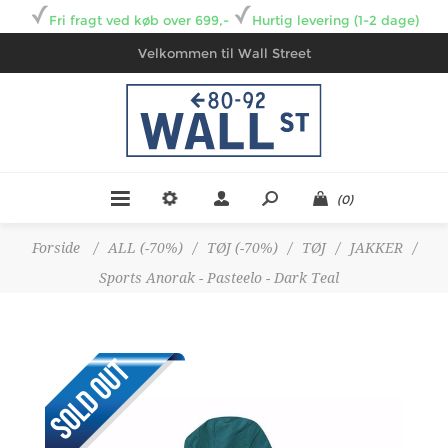
Fri fragt ved køb over 699,-
Hurtig levering (1-2 dage)
Velkommen til Wall Street
(0)
Forside
/
ALL (-70%)
/
TØJ (-70%)
/
TØJ
/
JAKKER
/
Sports Anorak - Pasteelo - Dark Teal