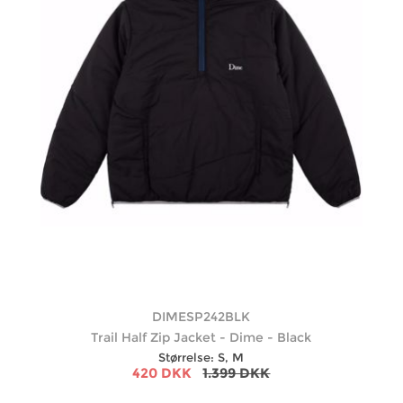
DIMESP242BLK
Trail Half Zip Jacket - Dime - Black
Størrelse: S, M
420 DKK
1.399 DKK