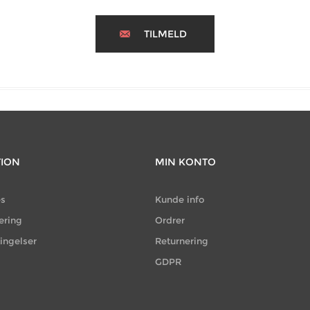
TILMELD
TION
MIN KONTO
es
Kunde info
ering
Ordrer
ingelser
Returnering
GDPR