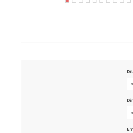
Di
Di
Em