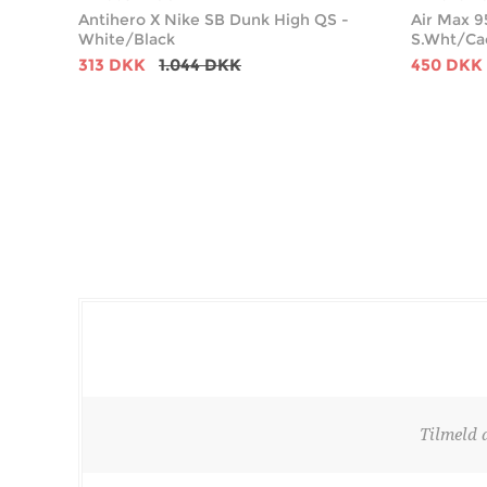
Antihero X Nike SB Dunk High QS -
Air Max 9
White/Black
S.Wht/Ca
313 DKK
1.044 DKK
450 DKK
Tilmeld 