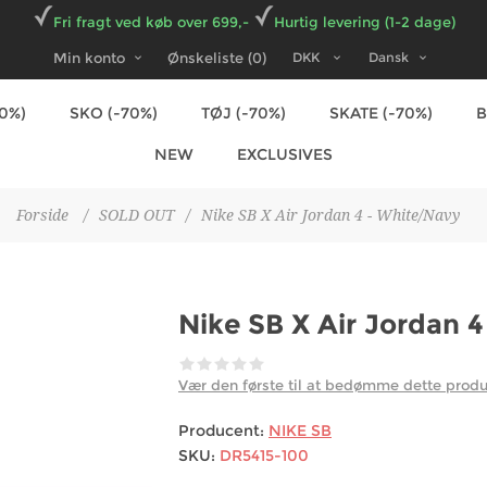
Fri fragt ved køb over 699,-
Hurtig levering (1-2 dage)
Min konto
Ønskeliste
(0)
70%)
SKO (-70%)
TØJ (-70%)
SKATE (-70%)
NEW
EXCLUSIVES
Forside
/
SOLD OUT
/
Nike SB X Air Jordan 4 - White/Navy
Nike SB X Air Jordan 
Vær den første til at bedømme dette prod
Producent:
NIKE SB
SKU:
DR5415-100