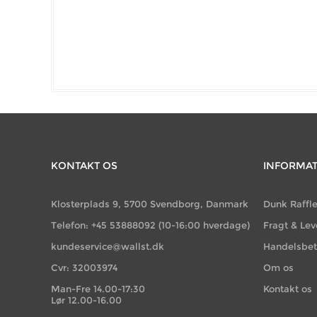
KONTAKT OS
INFORMA
Klosterplads 9, 5700 Svendborg, Danmark
Dunk Raffl
Telefon: +45 53888092 (10-16:00 hverdage)
Fragt & Lev
kundeservice@wallst.dk
Handelsbet
Cvr: 32003974
Om os
Man-Fre 14.00-17:30
Kontakt os
Lør 12.00-16.00