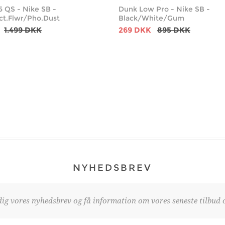
5 QS - Nike SB -
Dunk Low Pro - Nike SB -
ct.Flwr/Pho.Dust
Black/White/Gum
1.499 DKK
269 DKK
895 DKK
NYHEDSBREV
dig vores nyhedsbrev og få information om vores seneste tilbud o