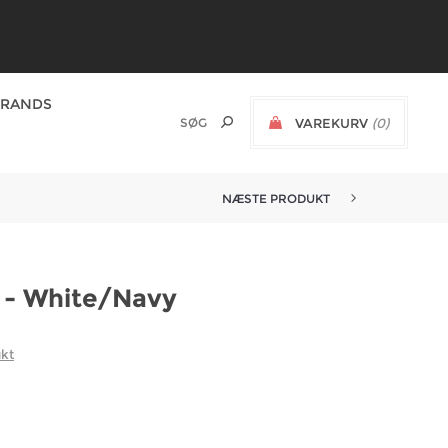
BRANDS
VAREKURV
(0)
NÆSTE PRODUKT
NIKE SB X SAMBORGHINI HOODI...
4 - White/Navy
ukt