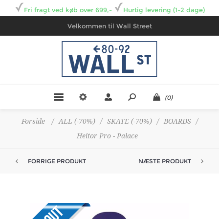
Fri fragt ved køb over 699,-
Hurtig levering (1-2 dage)
Velkommen til Wall Street
(0)
Forside
/
ALL (-70%)
/
SKATE (-70%)
/
BOARDS
/
Heitor Pro - Palace
FORRIGE PRODUKT
NÆSTE PRODUKT