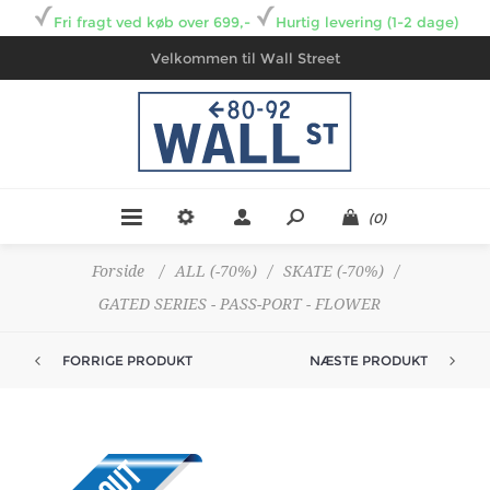
Fri fragt ved køb over 699,-
Hurtig levering (1-2 dage)
Velkommen til Wall Street
(0)
Forside
/
ALL (-70%)
/
SKATE (-70%)
/
GATED SERIES - PASS-PORT - FLOWER
FORRIGE PRODUKT
NÆSTE PRODUKT