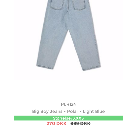
PLR124
Big Boy Jeans - Polar - Light Blue
Størrelse: XXXS
270 DKK
899 DKK