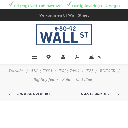
Fri fragt ved køb over 699,-
Hurtig levering (1-2 dage)
Velkommen til Wall Street
(0)
Forside
/
ALL (-70%)
/
TØJ (-70%)
/
TØJ
/
BUKSER
/
Big Boy Jeans - Polar - Mid Blue
FORRIGE PRODUKT
NÆSTE PRODUKT