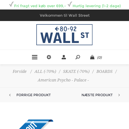
Fri fragt ved køb over 699,-
Hurtig levering (1-2 dage)
Velkommen til Wall Street
(0)
Forside
/
ALL (-70%)
/
SKATE (-70%)
/
BOARDS
/
American Psycho - Palace -
FORRIGE PRODUKT
NÆSTE PRODUKT