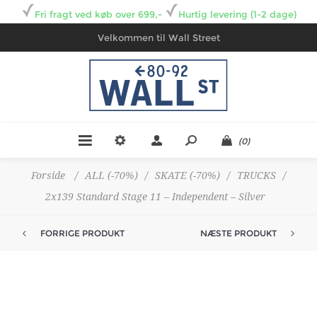
Fri fragt ved køb over 699,-
Hurtig levering (1-2 dage)
Velkommen til Wall Street
(0)
Forside
/
ALL (-70%)
/
SKATE (-70%)
/
TRUCKS
/
2x139 Standard Stage 11 – Independent – Silver
FORRIGE PRODUKT
NÆSTE PRODUKT